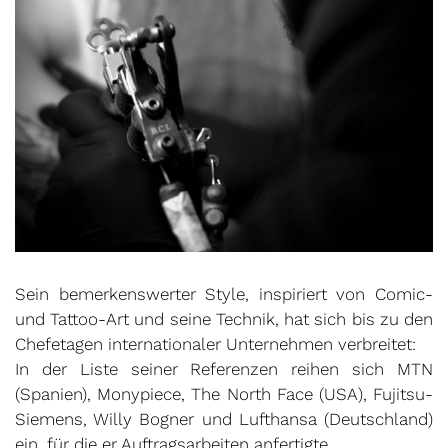
Sein bemerkenswerter Style, inspiriert von Comic-
und Tattoo-Art und seine Technik, hat sich bis zu den
Chefetagen internationaler Unternehmen verbreitet:
In der Liste seiner Referenzen reihen sich MTN
(Spanien), Monypiece, The North Face (USA), Fujitsu-
Siemens, Willy Bogner und Lufthansa (Deutschland)
ein, für die er Auftragsarbeiten anfertigte.