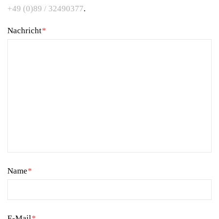
+49 (0)89 / 32490377
.
Nachricht
*
Name
*
E-Mail
*